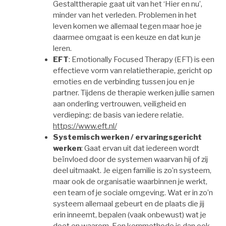
Gestalttherapie gaat uit van het ‘Hier en nu’,
minder van het verleden. Problemen in het
leven komen we allemaal tegen maar hoe je
daarmee omgaat is een keuze en dat kun je
leren.
EFT
: Emotionally Focused Therapy (EFT) is een
effectieve vorm van relatietherapie, gericht op
emoties en de verbinding tussen jou en je
partner. Tijdens de therapie werken jullie samen
aan onderling vertrouwen, veiligheid en
verdieping: de basis van iedere relatie.
https://www.eft.nl/
Systemisch werken / ervaringsgericht
werken
: Gaat ervan uit dat iedereen wordt
beïnvloed door de systemen waarvan hij of zij
deel uitmaakt. Je eigen familie is zo’n systeem,
maar ook de organisatie waarbinnen je werkt,
een team of je sociale omgeving. Wat er in zo’n
systeem allemaal gebeurt en de plaats die jij
erin inneemt, bepalen (vaak onbewust) wat je
doet en waarom. Een kernmethode is dan ook